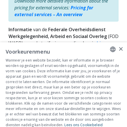
Download more detailed information about the
pricing for external services:
Pricing for
external services – An overview
Informatie
van de
Federale Overheidsdienst
Werkgelegenheid, Arbeid en Sociaal Overleg
(FOD
WASO) over de tariferingsregeling kan je
hier
×
vinden.
Voorkeurenmenu
Wanneer je een website bezoekt, kan er informatie in je browser
DUTCH
worden opgeslagen of eruit worden opgehaald, voornamelijk in de
Bijkomende info nodig? Contacteer
vorm van cookies. Deze informatie kan over jou, je voorkeuren of je
FRENCH
apparaat gaan en wordt voornamelijk gebruikt om de website
onze experten
►
correct te laten werken. De informatie identificeert je normaal
gesproken niet direct, maar kan je een beter op je voorkeuren
Bereken nu je bijdrage via onze
toegesneden surfervaring geven. Omdat we je recht op privacy
simulator
►
respecteren, kun je er voor kiezen sommige soorten cookies te
blokkeren. Klik op de namen voor de verschillende categorieën voor
meer informatie en om onze standaardinstellingen te wijzigen. Wees
Meer weten over Groep IDEWE? Klik
je er echter wel van bewust dat het blokkeren van sommige soorten
dan hier
►
cookies je ervaring van de website en de door ons aangeboden
diensten nadelig kan beïnvloeden.
Lees ons Cookiebeleid