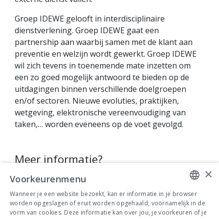
Groep IDEWE gelooft in interdisciplinaire
dienstverlening. Groep IDEWE gaat een
partnership aan waarbij samen met de klant aan
preventie en welzijn wordt gewerkt. Groep IDEWE
wil zich tevens in toenemende mate inzetten om
een zo goed mogelijk antwoord te bieden op de
uitdagingen binnen verschillende doelgroepen
en/of sectoren. Nieuwe evoluties, praktijken,
wetgeving, elektronische vereenvoudiging van
taken,… worden eveneens op de voet gevolgd.
Meer informatie?
×
Voorkeurenmenu
Bezoek
www.idewe.be
Wanneer je een website bezoekt, kan er informatie in je browser
DUTCH
worden opgeslagen of eruit worden opgehaald, voornamelijk in de
Bijkomende info nodig? Contacteer
vorm van cookies. Deze informatie kan over jou, je voorkeuren of je