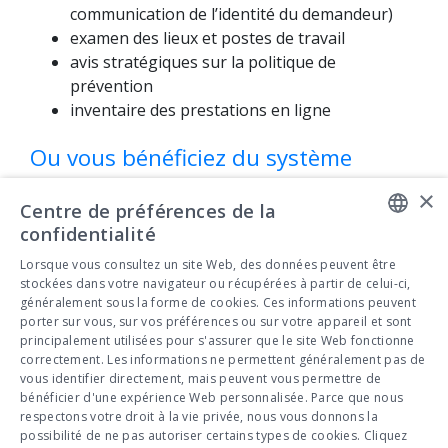
communication de l’identité du demandeur)
examen des lieux et postes de travail
avis stratégiques sur la politique de
prévention
inventaire des prestations en ligne
Ou vous bénéficiez du système
d’unités de prévention ?
×
Centre de préférences de la
confidentialité
DUTCH
Lorsque vous consultez un site Web, des données peuvent être
stockées dans votre navigateur ou récupérées à partir de celui-ci,
FRENCH
généralement sous la forme de cookies. Ces informations peuvent
Vous souhaitez de plus amples
porter sur vous, sur vos préférences ou sur votre appareil et sont
informations ? Contactez nos
principalement utilisées pour s'assurer que le site Web fonctionne
correctement. Les informations ne permettent généralement pas de
experts
►
vous identifier directement, mais peuvent vous permettre de
bénéficier d'une expérience Web personnalisée. Parce que nous
Calculez dès à présent votre
respectons votre droit à la vie privée, nous vous donnons la
cotisation via notre simulateur
►
possibilité de ne pas autoriser certains types de cookies. Cliquez